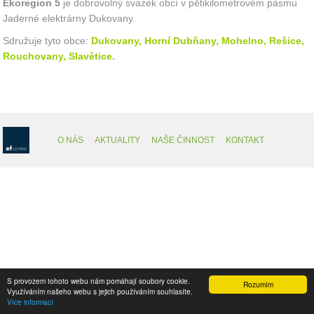
Ekoregion 5
je dobrovolný svazek obcí v pětikilometrovém pásmu
Jaderné elektrárny Dukovany.
Sdružuje tyto obce:
Dukovany, Horní Dubňany, Mohelno,
Rešice,
Rouchovany,
Slavětice.
O NÁS
AKTUALITY
NAŠE ČINNOST
KONTAKT
S provozem tohoto webu nám pomáhají soubory cookie.
Rozumím
Využíváním našeho webu s jejich používáním souhlasíte.
Více informací