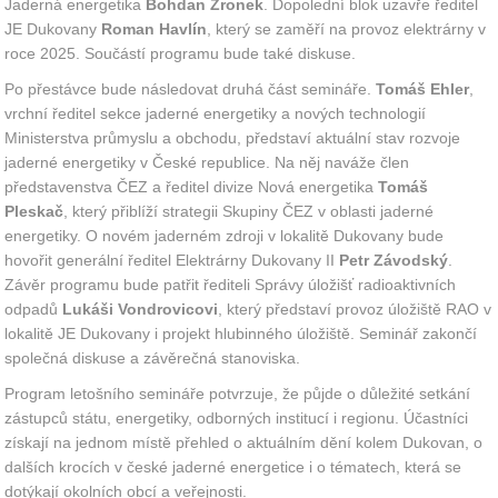
Jaderná energetika
Bohdan Zronek
. Dopolední blok uzavře ředitel
JE Dukovany
Roman Havlín
, který se zaměří na provoz elektrárny v
roce 2025. Součástí programu bude také diskuse.
Po přestávce bude následovat druhá část semináře.
Tomáš Ehler
,
vrchní ředitel sekce jaderné energetiky a nových technologií
Ministerstva průmyslu a obchodu, představí aktuální stav rozvoje
jaderné energetiky v České republice. Na něj naváže člen
představenstva ČEZ a ředitel divize Nová energetika
Tomáš
Pleskač
, který přiblíží strategii Skupiny ČEZ v oblasti jaderné
energetiky. O novém jaderném zdroji v lokalitě Dukovany bude
hovořit generální ředitel Elektrárny Dukovany II
Petr Závodský
.
Závěr programu bude patřit řediteli Správy úložišť radioaktivních
odpadů
Lukáši Vondrovicovi
, který představí provoz úložiště RAO v
lokalitě JE Dukovany i projekt hlubinného úložiště. Seminář zakončí
společná diskuse a závěrečná stanoviska.
Program letošního semináře potvrzuje, že půjde o důležité setkání
zástupců státu, energetiky, odborných institucí i regionu. Účastníci
získají na jednom místě přehled o aktuálním dění kolem Dukovan, o
dalších krocích v české jaderné energetice i o tématech, která se
dotýkají okolních obcí a veřejnosti.