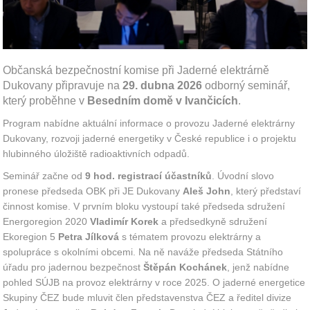
Občanská bezpečnostní komise při Jaderné elektrárně
Dukovany připravuje na
29. dubna 2026
odborný seminář,
který proběhne v
Besedním domě v Ivančicích
.
Program nabídne aktuální informace o provozu Jaderné elektrárny
Dukovany, rozvoji jaderné energetiky v České republice i o projektu
hlubinného úložiště radioaktivních odpadů.
Seminář začne od
9 hod. registrací účastníků
. Úvodní slovo
pronese předseda OBK při JE Dukovany
Aleš John
, který představí
činnost komise. V prvním bloku vystoupí také předseda sdružení
Energoregion 2020
Vladimír Korek
a předsedkyně sdružení
Ekoregion 5
Petra Jílková
s tématem provozu elektrárny a
spolupráce s okolními obcemi. Na ně naváže předseda Státního
úřadu pro jadernou bezpečnost
Štěpán Kochánek
, jenž nabídne
pohled SÚJB na provoz elektrárny v roce 2025. O jaderné energetice
Skupiny ČEZ bude mluvit člen představenstva ČEZ a ředitel divize